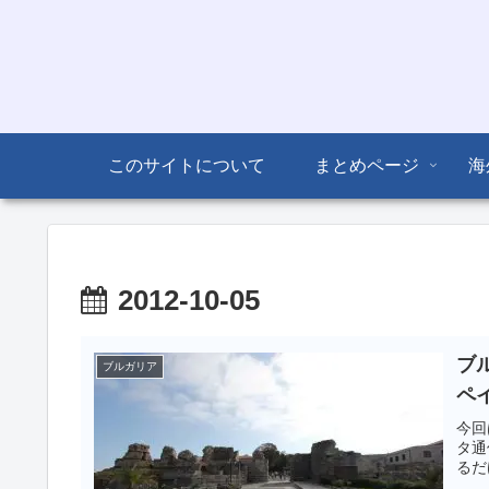
このサイトについて
まとめページ
海
2012-10-05
ブル
ブルガリア
ペ
今回
タ通
るだ