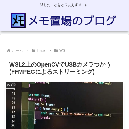
試したことをとりあえずメモに!
ホーム
Linux
WSL
WSL2上のOpenCVでUSBカメラつかう
(FFMPEGによるストリーミング)
WSL