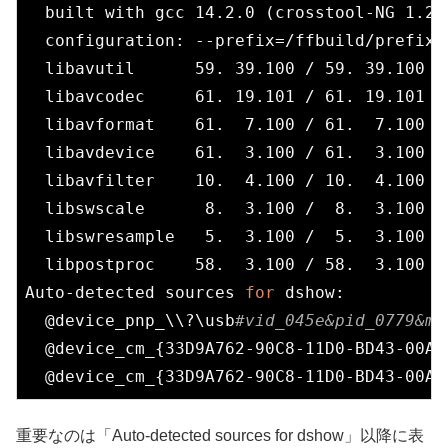
  built with gcc 14.2.0 (crosstool-NG 1.26.
  configuration: --prefix=/ffbuild/prefix 
  libavutil      59. 39.100 / 59. 39.100

  libavcodec     61. 19.101 / 61. 19.101

  libavformat    61.  7.100 / 61.  7.100

  libavdevice    61.  3.100 / 61.  3.100

  libavfilter    10.  4.100 / 10.  4.100

  libswscale      8.  3.100 /  8.  3.100

  libswresample   5.  3.100 /  5.  3.100

  libpostproc    58.  3.100 / 58.  3.100

Auto-detected sources 
for
 dshow:

  @device_pnp_\\?\usb
#vid_045e&pid_0779&mi
  @device_cm_{33D9A762-90C8-11D0-BD43-00A
重要なのは「Auto-detected sources for dshow」以降に表