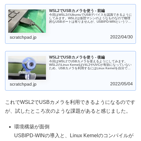
WSL2でUSBカメラを使う - 前編
今回はWSL2のUbuntuでUSBデバイスを認識できるように
してみます。WSL2は仮想マシンのようなものなので物理
的なUSBポートは有りませんが、USBIPD-WINというツー
ルを使うことでWindowsに接続されたUSBデバイスを認識
できます。ただWSL2のLinux kernelにはUSBカメラのドラ
イバーが含まれていないため、USBカメラを使うにはもう
一工夫必要です。
2022/04/30
scratchpad.jp
WSL2でUSBカメラを使う - 後編
今回はWSL2でUSBカメラを使えるようにしてみます。
WSL2のLinux KernelはV4L2やUVCが有効になっていない
ため、USBカメラを利用するにはLinux Kernelを自分でコ
ンパイルして差し替える必要があります。Linux Kernelを
変更すればUSBIPD-WINと組み合わせることによって
WSL2でUSBカメラを利用することができます。ただ転送
速度に難があるようなのが残念です。
2022/05/04
scratchpad.jp
これでWSL2でUSBカメラを利用できるようになるのです
が、試したところ次のような課題があると感じました。
環境構築が面倒
USBIPD-WINの導入と、Linux Kernelのコンパイルが