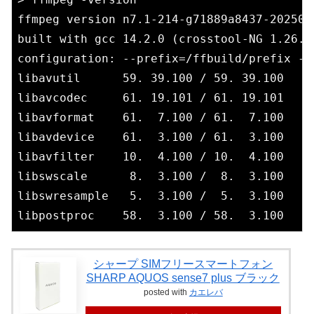
ffmpeg version n7.1-214-g71889a8437-202502
built with gcc 14.2.0 (crosstool-NG 1.26.0.
configuration: --prefix=/ffbuild/prefix --
libavutil      59. 39.100 / 59. 39.100

libavcodec     61. 19.101 / 61. 19.101

libavformat    61.  7.100 / 61.  7.100

libavdevice    61.  3.100 / 61.  3.100

libavfilter    10.  4.100 / 10.  4.100

libswscale      8.  3.100 /  8.  3.100

libswresample   5.  3.100 /  5.  3.100

シャープ SIMフリースマートフォン
SHARP AQUOS sense7 plus ブラック
posted with
カエレバ