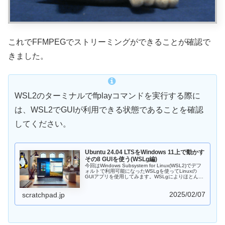
これでFFMPEGでストリーミングができることが確認で
きました。
WSL2のターミナルでffplayコマンドを実行する際に
は、WSL2でGUIが利用できる状態であることを確認
してください。
Ubuntu 24.04 LTSをWindows 11上で動かす
その8 GUIを使う(WSLg編)
今回はWindows Subsystem for Linux(WSL2)でデフ
ォルトで利用可能になったWSLgを使ってLinuxの
GUIアプリを使用してみます。WSLgによりほとんど
設定不要でLinuxのGUIアプリを起動できます。
VcXsrvなどのXサーバアプリの導入や設定が不要なの
2025/02/07
で、非常に手軽にGUIアプリを試せるのは非常に助か
scratchpad.jp
ります。