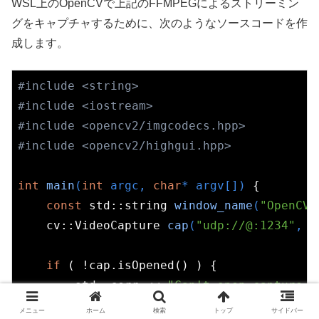
WSL上のOpenCVで上記のFFMPEGによるストリーミン
グをキャプチャするために、次のようなソースコードを作
成します。
#
include
<string>
#
include
<iostream>
#
include
<opencv2/imgcodecs.hpp>
#
include
<opencv2/highgui.hpp>
int
main
(
int
 argc, 
char
* argv[])
{

const
std
::
string
window_name
(
"OpenCV 
    cv::
VideoCapture 
cap
(
"udp://@:1234"
, c
if
 ( !cap.isOpened() ) {

std
::
cerr
 << 
"Can't open capture d
return
-1
;

メニュー
ホーム
検索
トップ
サイドバー