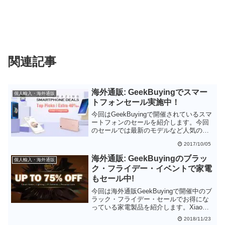
関連記事
海外通販: GeekBuyingでスマー
個人輸入・海外通販
トフォンセール実施中！
今回はGeekBuyingで開催されているスマ
ートフォンのセールを紹介します。今回
のセールでは最新のモデルなど人気のス
マホもセール対象になっているので、結
2017/10/05
構魅力的ではないかと思います。最近は
やや円安気味ですので、セールのタイミ
海外通販: GeekBuyingのブラッ
個人輸入・海外通販
ングで節約したいところです。
ク・フライデー・イベントで家電
もセール中!
今回は海外通販GeekBuyingで開催中のブ
ラック・フライデー・セールでお得にな
っている家電製品を紹介します。Xiaomi
といえばスマートフォンですが、ロボッ
2018/11/23
ト掃除機などの家電でもコストパフォー