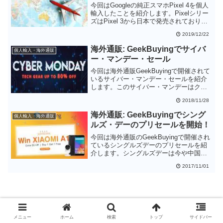
今回はGoogleの純正スマホPixel 4を個人
輸入したことを紹介します。Pixelシリー
ズはPixel 3から日本で発売されておりわ
ざわざ個人輸入する必要はありません
2019/12/22
が、ブラックフライデーのセールでPixel
4が200ドルオフになっていたため、あえ
海外通販: GeekBuyingでサイバ
個人輸入・海外通販
て個人輸入してみました。結果として
ー・マンデー・セール
Pixel 4の128GBモデルを約85,000円で入
手することができました。
今回は海外通販GeekBuyingで開催されて
いるサイバー・マンデー・セールを紹介
します。このサイバー・マンデーはクリ
スマス商戦のスタートとなりますので、
2018/11/28
GeekBuyingはスタートダッシュを掛けよ
うと様々な製品をセール対象としていま
海外通販: GeekBuyingでシング
個人輸入・海外通販
す。ブラックフライデーセールに乗り遅
ルズ・デーのプリセールを開始！
れた方は、サイバー・マンデー・セール
をチェックしておきましょう。
今回は海外通販のGeekBuyingで開催され
ているシングルズデーのプリセールを紹
介します。シングルズデーは今や中国で
最大の商戦日となっています。それだけ
2017/11/01
に通販各社はあの手この手でイベントを
打ち出してきます。消費者としてもうま
く利用して安く商品を手に入れたいとこ
ろです。
メニュー
ホーム
検索
トップ
サイドバー