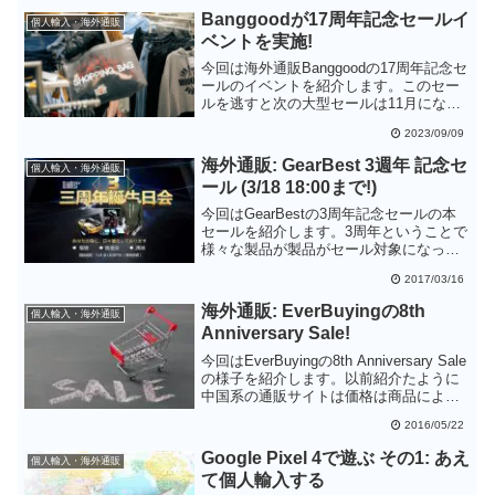
マンス抜群の製品を販売しています。同
Banggoodが17周年記念セールイ
個人輸入・海外通販
じ価格の国内製品よりはワンランク上の
ベントを実施!
機能が入手できるので、興味がある方は
是非チェックしてみてください。
今回は海外通販Banggoodの17周年記念セ
ールのイベントを紹介します。このセー
ルを逃すと次の大型セールは11月になる
と思います。この手のセールでは意外な
2023/09/09
製品も見つけることができるので、ちょ
くちょくイベントサイトを覗いてみるこ
海外通販: GearBest 3週年 記念セ
個人輸入・海外通販
とをオススメします。
ール (3/18 18:00まで!)
今回はGearBestの3周年記念セールの本
セールを紹介します。3周年ということで
様々な製品が製品がセール対象になって
います。またセール期間中でも値段が
2017/03/16
刻々と変化するので気になる製品がある
場合は頻繁にチェックした方がよいでし
海外通販: EverBuyingの8th
個人輸入・海外通販
ょう。
Anniversary Sale!
今回はEverBuyingの8th Anniversary Sale
の様子を紹介します。以前紹介たように
中国系の通販サイトは価格は商品によっ
て一進一退です。しかし、今回のように
2016/05/22
セールになると少しでも安くしてきます
ので狙い目です。少しでも安く買いたい
Google Pixel 4で遊ぶ その1: あえ
個人輸入・海外通販
方は、各サイトのセールをチェックする
て個人輸入する
とよいでしょう。