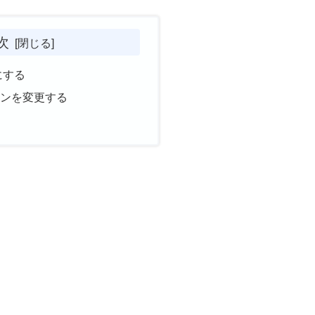
次
にする
ョンを変更する