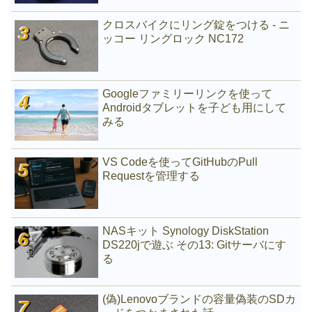
クロスバイクにリング錠をつける - ニ
ッコー リングロック NC172
Googleファミリーリンクを使って
Androidタブレットを子ども用にして
みる
VS Codeを使ってGitHubのPull
Requestを管理する
NASキット Synology DiskStation
DS220jで遊ぶ その13: Gitサーバにす
る
(偽)Lenovoブランドの容量偽装のSDカ