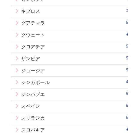
1
キプロス
5
グアテマラ
4
クウェート
5
クロアチア
5
ザンビア
5
ジョージア
4
シンガポール
5
ジンバブエ
6
スペイン
6
スリランカ
4
スロバキア