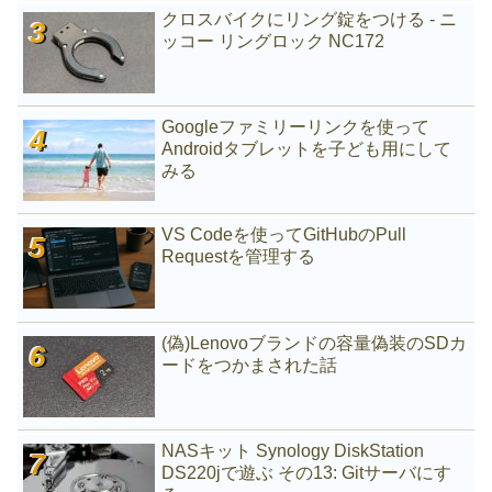
クロスバイクにリング錠をつける - ニ
ッコー リングロック NC172
Googleファミリーリンクを使って
Androidタブレットを子ども用にして
みる
VS Codeを使ってGitHubのPull
Requestを管理する
(偽)Lenovoブランドの容量偽装のSDカ
ードをつかまされた話
NASキット Synology DiskStation
DS220jで遊ぶ その13: Gitサーバにす