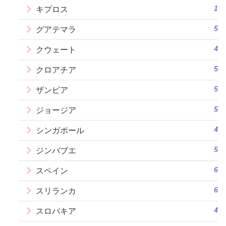
1
キプロス
5
グアテマラ
4
クウェート
5
クロアチア
5
ザンビア
5
ジョージア
4
シンガポール
5
ジンバブエ
6
スペイン
6
スリランカ
4
スロバキア