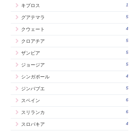
1
キプロス
5
グアテマラ
4
クウェート
5
クロアチア
5
ザンビア
5
ジョージア
4
シンガポール
5
ジンバブエ
6
スペイン
6
スリランカ
4
スロバキア