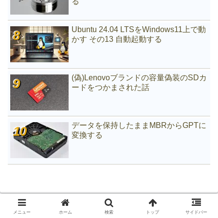
る
Ubuntu 24.04 LTSをWindows11上で動
かす その13 自動起動する
(偽)Lenovoブランドの容量偽装のSDカ
ードをつかまされた話
データを保持したままMBRからGPTに
変換する
メニュー
ホーム
検索
トップ
サイドバー