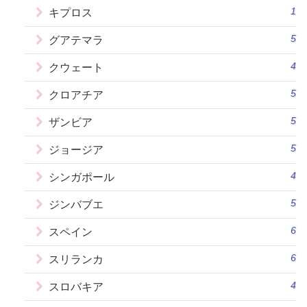
1
キプロス
5
グアテマラ
4
クウェート
5
クロアチア
5
ザンビア
5
ジョージア
4
シンガポール
5
ジンバブエ
6
スペイン
6
スリランカ
4
スロバキア