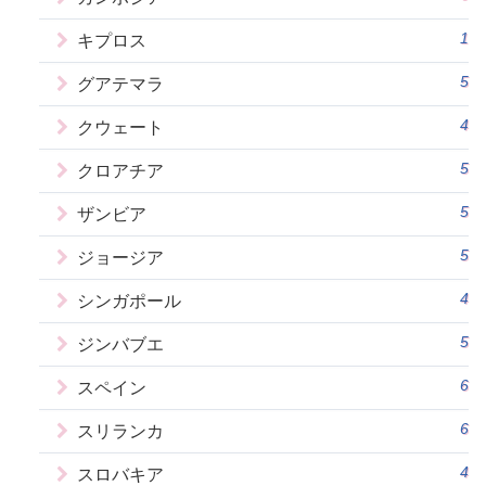
1
キプロス
5
グアテマラ
4
クウェート
5
クロアチア
5
ザンビア
5
ジョージア
4
シンガポール
5
ジンバブエ
6
スペイン
6
スリランカ
4
スロバキア