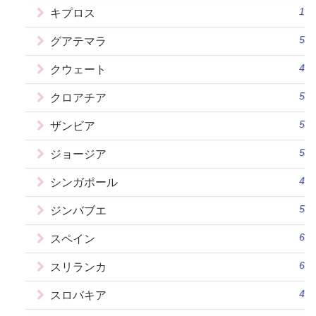
1
キプロス
5
グアテマラ
4
クウェート
5
クロアチア
5
ザンビア
5
ジョージア
4
シンガポール
5
ジンバブエ
6
スペイン
6
スリランカ
4
スロバキア