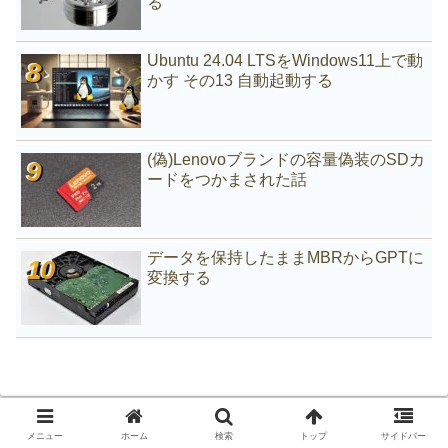
る
Ubuntu 24.04 LTSをWindows11上で動
かす その13 自動起動する
(偽)Lenovoブランドの容量偽装のSDカ
ードをつかまされた話
データを保持したままMBRからGPTに
変換する
メニュー
ホーム
検索
トップ
サイドバー