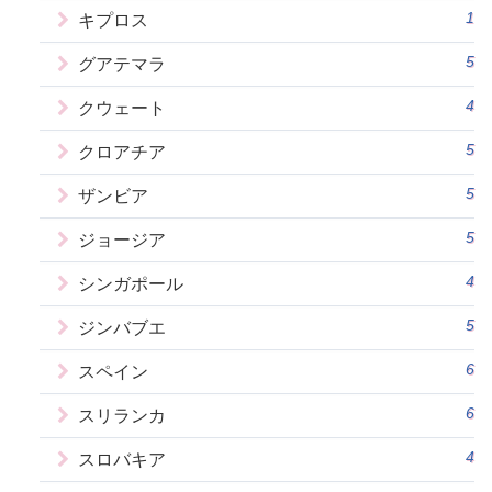
1
キプロス
5
グアテマラ
4
クウェート
5
クロアチア
5
ザンビア
5
ジョージア
4
シンガポール
5
ジンバブエ
6
スペイン
6
スリランカ
4
スロバキア