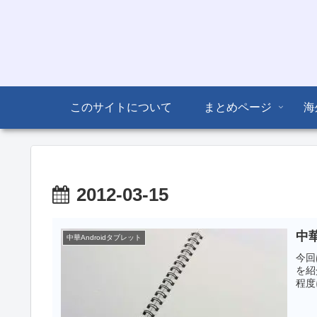
このサイトについて
まとめページ
海
2012-03-15
中華
中華Androidタブレット
今回
を紹
程度