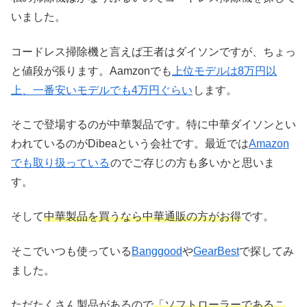
いました。
コードレス掃除機と言えば王者はダイソンですが、ちょっ
と値段が張ります。Aamzonでも
上位モデルは8万円以
上、一番安いモデルでも4万円ぐらい
します。
そこで登場するのが中華製品です。特に中華ダイソンとい
われているのがDibeaという会社です。最近では
Amazon
でも取り扱っている
のでご存じの方も多いかと思いま
す。
そして
中華製品を買うなら中華通販の方がお得
です。
そこでいつも使っている
Banggood
や
GearBest
で探してみ
ました。
ただたくさん製品があるので
「ソフトローラーであるこ