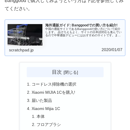
Banggoodで購入してみようという方は下記を参照してみ
てください。
海外通販ガイド: Banggoodでの買い方を紹介!
中国の通販サイトであるBanggoodの使い方について紹介
します。 品ぞろえもよく、サイトの日本語対応も進んでい
るので中華通販デビューにはおすすめのサイトです。また
支払はPayPal以外にコンビニも使えるのがうれしいところ
です。 中華スマホ・中華タブレットを購入する際には
Banggoodも選択肢に入れておくとよいでしょう。
2020/01/07
scratchpad.jp
目次
コードレス掃除機の選択
Xiaomi MIJIA 1Cを購入!
届いた製品
Xiaomi Mijia 1C
本体
フロアブラシ