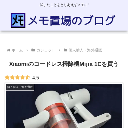
試したことをとりあえずメモに!
ホーム
ガジェット
個人輸入・海外通販
Xiaomiのコードレス掃除機Mijia 1Cを買う
4.5
個人輸入・海外通販