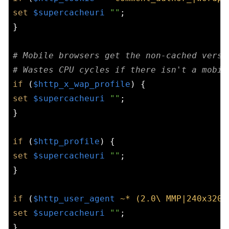
set
$supercacheuri
""
;

}

# Mobile browsers get the non-cached versi
# Wastes CPU cycles if there isn't a mobil
if
 (
$http_x_wap_profile
set
$supercacheuri
""
;

}

if
 (
$http_profile
set
$supercacheuri
""
;

}

if
 (
$http_user_agent
~* (2.0\ MMP|240x320|
set
$supercacheuri
""
;

}
