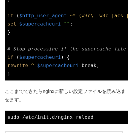
if
 (
$http_user_agent
~* (w3c\ |w3c-|acs-|a
set
$supercacheuri
""
;

}

# Stop processing if the supercache file i
if
 (
$supercacheuri
rewrite
 ^
$supercacheuri
break
;

ここまでできたらnginxに新しい設定ファイルを読み込ま
せます。