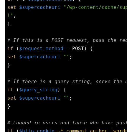
set
$supercacheuri
"/wp-content/cache/supe
l"
;

}

# If this is a POST request, pass the requ
if
 (
$request_method
set
$supercacheuri
""
;

}

# If there is a query string, serve the un
if
 (
$query_string
set
$supercacheuri
""
;

}

# Logged in users and those who have poste
if
 (
$http_cookie
~* comment_author_|wordpr