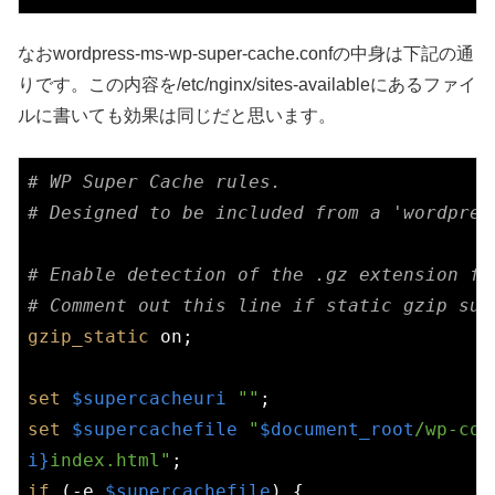
なおwordpress-ms-wp-super-cache.confの中身は下記の通
りです。この内容を/etc/nginx/sites-availableにあるファイ
ルに書いても効果は同じだと思います。
# WP Super Cache rules.
# Designed to be included from a 'wordpres
# Enable detection of the .gz extension fo
# Comment out this line if static gzip sup
gzip_static
on
;

set
$supercacheuri
""
set
$supercachefile
"
$document_root
/wp-con
i}
index.html"
if
 (-e 
$supercachefile