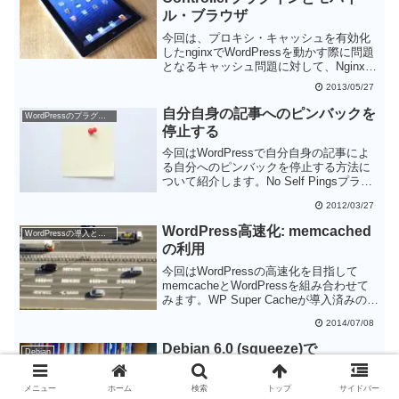
ル・ブラウザ
今回は、プロキシ・キャッシュを有効化
したnginxでWordPressを動かす際に問題
となるキャッシュ問題に対して、Nginx
cache Controllerプラグインを使って対処
2013/05/27
します。モバイル用に別キャッシュを使
っていても、改造することによって対応
自分自身の記事へのピンバックを
WordPressのプラグイン
できます。
停止する
今回はWordPressで自分自身の記事によ
る自分へのピンバックを停止する方法に
ついて紹介します。No Self Pingsプラグ
インを導入することで解消します。
2012/03/27
WordPress高速化: memcached
WordPressの導入と設定
の利用
今回はWordPressの高速化を目指して
memcacheとWordPressを組み合わせて
みます。WP Super Cacheが導入済みの場
合、通常のWordPress画面で早くなるこ
2014/07/08
とはありませんが、管理画面では明らか
に反応がよくなります。メモリの余裕が
Debian 6.0 (squeeze)で
Debian
ある方はぜひmemcachedを利用してみて
WordPress3.3を使う その2: バッ
ください。
クアップ編
メニュー
ホーム
検索
トップ
サイドバー