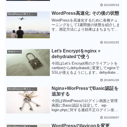
順調に高速化できたと思います。
2013/05/19
WordPress高速化: その後の状態
WordPressの導入と設定
WordPressを高速化するために各種チュ
ーニングをして1週間後の状態を紹介しま
す。測定方法により効果はまちまちです
が、チューニングによって全体的に
WordPressが高速化していることがわか
ります。
2013/02/25
Let’s Encryptをnginx +
Webサーバ
dehydratedで使う
今回はLet’s Encrypt用のクライアントを
certbotからdehydratedに変更してnginxで
SSLが使えるようにします。dehydrated
は実行時に引数としてパラメータを与え
2019/01/26
る必要がないので、certbotよりも簡単に
管理できるのではないかと思います。
Nginx+WorPressでBasic認証を
WordPressの導入と設定
certbotがうまくいかない場合は
追加する
dehydratedに乗り換えることをお勧めし
ます。
今回はWordPressのログイン画面と管理
画面にBasic認証を設定して、wp-
login.phpに対する連続不正ログイン攻撃
を防ぐ方法を紹介します。簡易的な方法
2013/09/07
ではありますが、現在のwp-login.phpへの
攻撃を食い止めるには絶大な効果があり
WordPressのfaviconを変更
WordPressの導入と設定