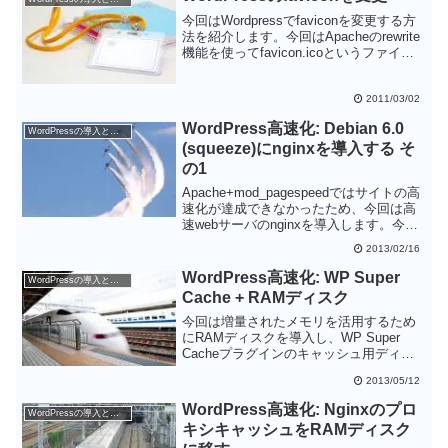
ますので、設定しておいて損はないと思
います。
今回はWordpressでfaviconを変更する方
法を紹介します。今回はApacheのrewrite
機能を使ってfavicon.icoというファイル
を要求されたら、用意しておいたfavicon
ファイルを返すようにしました。
2011/03/02
WordPress高速化: Debian 6.0
WordPressの導入と設定
(squeeze)にnginxを導入する そ
の1
Apache+mod_pagespeedではサイトの高
速化が達成できなかったため、今回は高
速webサーバのnginxを導入します。今回
は静的なWebページ(Wordpressでないペ
2013/02/16
ージ)をnginxで公開できるように設定しま
す。
WordPress高速化: WP Super
WordPressの導入と設定
Cache + RAMディスク
今回は増量されたメモリを活用するため
にRAMディスクを導入し、WP Super
Cacheプラグインのキャッシュ用ディレ
クトリとして利用します。RAMディスク
2013/05/12
はHDDに比べてかなり高速なので、
WordPressのパフォーマンスの向上が期
WordPress高速化: Nginxのプロ
WordPressの導入と設定
待できます。
キシキャッシュをRAMディスク