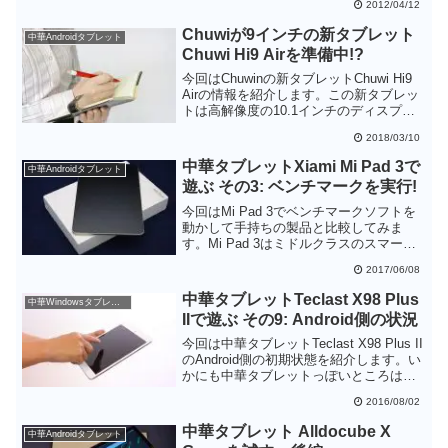
2012/04/12
Chuwiが9インチの新タブレット
中華Androidタブレット
Chuwi Hi9 Airを準備中!?
今回はChuwinの新タブレットChuwi Hi9
Airの情報を紹介します。この新タブレッ
トは高解像度の10.1インチのディスプレ
イを備えた上にLTE対応のSIMスロットを
2018/03/10
搭載し、どこでも快適にゲームができる
狙いのようです。写真等の詳細な情報が
中華タブレットXiami Mi Pad 3で
中華Androidタブレット
公開されるのが楽しみな製品だと思いま
遊ぶ その3: ベンチマークを実行!
す。
今回はMi Pad 3でベンチマークソフトを
動かして手持ちの製品と比較してみま
す。Mi Pad 3はミドルクラスのスマート
フォンと同じぐらいで、Atom x5-Z83x0
2017/06/08
のタブレット比べると明らかにスコアが
高くなります。Atom搭載のタブレットと
中華タブレットTeclast X98 Plus
中華Windowsタブレット
異なり、OSがAndoridに限定されてしま
IIで遊ぶ その9: Android側の状況
いますが、動作は軽快で発熱量が少ない
のは使用感として満足度が高いです。
今回は中華タブレットTeclast X98 Plus II
のAndroid側の初期状態を紹介します。い
かにも中華タブレットっぽいところはい
くつかありますが、変にカスタマイズせ
2016/08/02
ずに素のAndroidに近いのは良い感じで
す。内臓ストレージに余裕があるのも
中華タブレット Alldocube X
中華Androidタブレット
Android側を使おうという気にさせます。