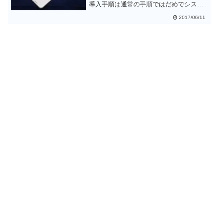
導入手順は通常の手順ではだめでシステ
ムパーティションを消去するという一手
2017/06/11
間が必要でした。xiaomi.euには日本語リ
ソースが含まれていてメニュー等もほぼ
日本語化されるので使いやすいと思いま
す。ROMの書き込みができる方は変更し
ておくと良いでしょう。