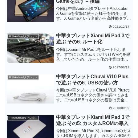
Gameを試す – 後編
今回は中華AndroidタブレットAlldocube
X Gameを実際に使った様子を紹介しま
す。X Gameという名前から高性能タブレ
ットを期待しますが、残念ながらCPU速
2021/12/17
度はそれほど速くありませんでした。し
かし、搭載されているセンサーが比較的
中華タブレットXiami Mi Pad 3で
中華Androidタブレット
多くVR動画の視聴が可能であったり、金
遊ぶ その6: ルート化
属ボディで放熱性が高かったり、通知を
抑止するゲームモードが搭載されていた
今回はXiaomi Mi Pad 3をルート化しま
りと、ゲームプレーを意識した作りには
す。すでにカスタムリカバリ(TWRP)を導
なっています。
入していたため、ルート化の作業自体は
簡単なものでした。カスタムROMの導入
2017/06/12
と合わせてルート化しておくと良いでし
ょう。
中華タブレットChuwi Vi10 Plus
中華Androidタブレット
で遊ぶ その6: USBの使い方
今回は中華タブレットChuwi Vi10 Plusの
二つのUSBコネクタの働きを調べてみま
す。二つのUSBコネクタの役割は完全に
分かれており、microUSBコネクタはホス
2016/09/09
ト機能としてしか使用できないことが分
かりました。それなのにUSBホストケー
中華タブレットXiami Mi Pad 3で
中華Androidタブレット
ブルが同梱していないところは不親切だ
遊ぶ その5: カスタムROMの導入
と思います。
今回はXiaomi Mi Pad 3にxiaomi.euのカス
タムROMを導入します。カスタムROMの