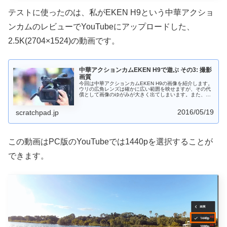
テストに使ったのは、私がEKEN H9という中華アクショ
ンカムのレビューでYouTubeにアップロードした、
2.5K(2704×1524)の動画です。
中華アクションカムEKEN H9で遊ぶ その3: 撮影
画質
今回は中華アクションカムEKEN H9の画像を紹介します。
ウリの広角レンズは確かに広い範囲を映せますが、その代
償として画像のゆがみが大きく出てしまいます。また、動
画の品質もとりあえず撮影はできているものの「きれい」
という品質には至りません。
2016/05/19
scratchpad.jp
この動画はPC版のYouTubeでは1440pを選択することが
できます。