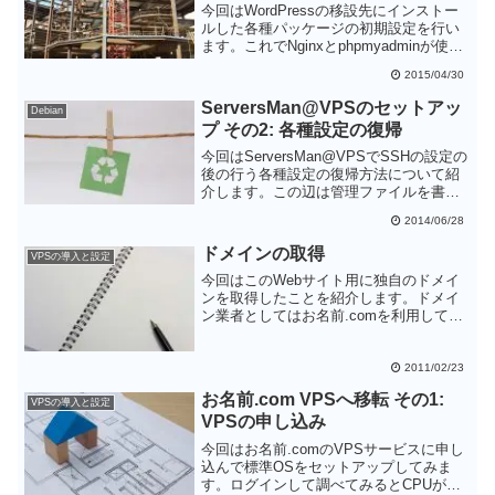
今回はWordPressの移設先にインストー
ルした各種パッケージの初期設定を行い
ます。これでNginxとphpmyadminが使え
るようになったので、あとはWordPress
2015/04/30
のファイルを設置すれば動くはずです。
WordPressの移設までもう一息です。
ServersMan@VPSのセットアッ
Debian
プ その2: 各種設定の復帰
今回はServersMan@VPSでSSHの設定の
後の行う各種設定の復帰方法について紹
介します。この辺は管理ファイルを書き
戻すだけでよいので簡単です。まだまだ
2014/06/28
序盤です。
ドメインの取得
VPSの導入と設定
今回はこのWebサイト用に独自のドメイ
ンを取得したことを紹介します。ドメイ
ン業者としてはお名前.comを利用してみ
ました。
2011/02/23
お名前.com VPSへ移転 その1:
VPSの導入と設定
VPSの申し込み
今回はお名前.comのVPSサービスに申し
込んで標準OSをセットアップしてみま
す。ログインして調べてみるとCPUが