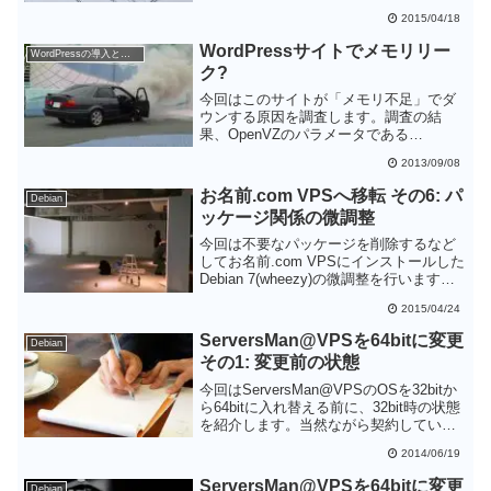
Core2だったりカーネルが古かったりちょ
2015/04/18
っと気になるところはあるものの、動き
は軽快です。
WordPressサイトでメモリリー
WordPressの導入と設定
ク?
今回はこのサイトが「メモリ不足」でダ
ウンする原因を調査します。調査の結
果、OpenVZのパラメータである
「dcachesize」がメモリ不足を引き起こ
2013/09/08
していることを突き止めます。
お名前.com VPSへ移転 その6: パ
Debian
ッケージ関係の微調整
今回は不要なパッケージを削除するなど
してお名前.com VPSにインストールした
Debian 7(wheezy)の微調整を行います。
HDDはともかく、メモリは2GBと決して
2015/04/24
潤沢ではないので、不要なパッケージや
モジュールを動かさないようにしてメモ
ServersMan@VPSを64bitに変更
Debian
リは節約したいところです
その1: 変更前の状態
今回はServersMan@VPSのOSを32bitか
ら64bitに入れ替える前に、32bit時の状態
を紹介します。当然ながら契約している
プランのスペック通りではありますが、
2014/06/19
CPUが450MHz×8コアというのはちょっ
と面白いところです。
ServersMan@VPSを64bitに変更
Debian