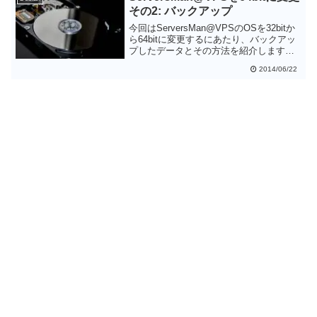
その2: バックアップ
今回はServersMan@VPSのOSを32bitか
ら64bitに変更するにあたり、バックアッ
プしたデータとその方法を紹介します。
各種プログラムはパッケージとして簡単
2014/06/22
に再インストールできますが、自分で作
成したデータはちゃんとバックアップし
ておかないと永遠に失われてしまいま
す。バックアップは慎重に行いましょう