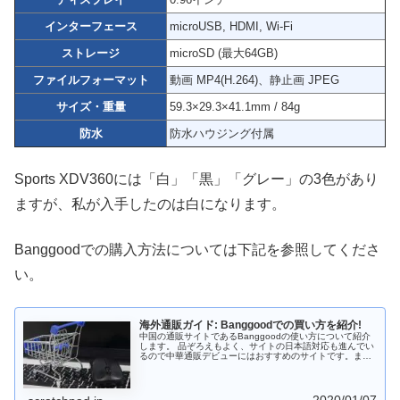
インターフェース
microUSB, HDMI, Wi-Fi
ストレージ
microSD (最大64GB)
ファイルフォーマット
動画 MP4(H.264)、静止画 JPEG
サイズ・重量
59.3×29.3×41.1mm / 84g
防水
防水ハウジング付属
Sports XDV360には「白」「黒」「グレー」の3色があり
ますが、私が入手したのは白になります。
Banggoodでの購入方法については下記を参照してくださ
い。
海外通販ガイド: Banggoodでの買い方を紹介!
中国の通販サイトであるBanggoodの使い方について紹介
します。 品ぞろえもよく、サイトの日本語対応も進んでい
るので中華通販デビューにはおすすめのサイトです。また
支払はPayPal以外にコンビニも使えるのがうれしいところ
です。 中華スマホ・中華タブレットを購入する際には
Banggoodも選択肢に入れておくとよいでしょう。
2020/01/07