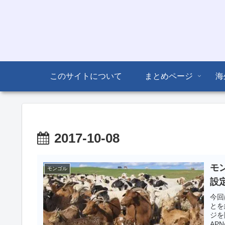
このサイトについて
まとめページ
海
2017-10-08
モン
モンゴル
設
今回
とを
ジを
AP