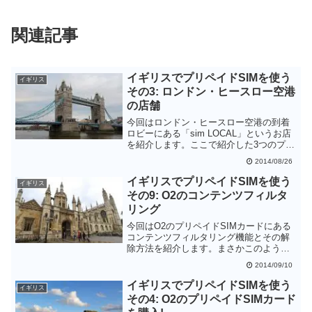
関連記事
イギリスでプリペイドSIMを使う
イギリス
その3: ロンドン・ヒースロー空港
の店舗
今回はロンドン・ヒースロー空港の到着
ロビーにある「sim LOCAL」というお店
を紹介します。ここで紹介した3つのプリ
ペイドSIMカードのほかにも多くの種類
2014/08/26
がおいてあります。自分の用途に合うも
のがあり、納得のいく価格であれば、店
イギリスでプリペイドSIMを使う
イギリス
員さんのサポートもあると思いますの
その9: O2のコンテンツフィルタ
で、割高ではありますがここで買うのも
リング
よいと思います。
今回はO2のプリペイドSIMカードにある
コンテンツフィルタリング機能とその解
除方法を紹介します。まさかこのような
コンテンツフィルタリングがあるとは思
2014/09/10
わず、最初に表示されたときはびっくり
してしまいました。他のイギリスのプリ
イギリスでプリペイドSIMを使う
イギリス
ペイドSIMカードはどうなのか興味があ
その4: O2のプリペイドSIMカード
るところです。