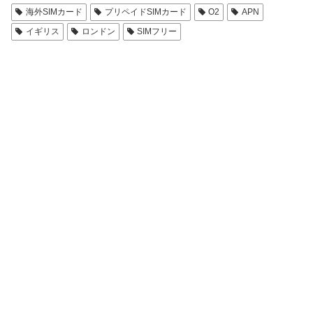
海外SIMカード
プリペイドSIMカード
O2
APN
イギリス
ロンドン
SIMフリー