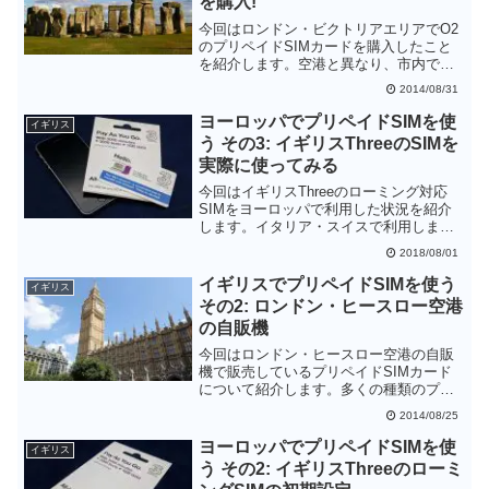
を購入!
今回はロンドン・ビクトリアエリアでO2
のプリペイドSIMカードを購入したこと
を紹介します。空港と異なり、市内では
プリペイドSIMカードは実質無料で入手
2014/08/31
でき、使用したいパッケージの金額のみ
払えばOKです。このため空港よりも10ポ
ヨーロッパでプリペイドSIMを使
イギリス
ンド近く出費を抑えることができます。
う その3: イギリスThreeのSIMを
実際に使ってみる
今回はイギリスThreeのローミング対応
SIMをヨーロッパで利用した状況を紹介
します。イタリア・スイスで利用しまし
たが、3G接続に制限されるものの問題な
2018/08/01
くデータ通信を使うことができました。
日本のAmazonで簡単に購入することがで
イギリスでプリペイドSIMを使う
イギリス
きるので、ヨーロッパなどThreeが対応し
その2: ロンドン・ヒースロー空港
ている国に旅行する方にはお勧めできる
の自販機
SIMカードです
今回はロンドン・ヒースロー空港の自販
機で販売しているプリペイドSIMカード
について紹介します。多くの種類のプリ
ペイドSIMカードが簡単に入手可能なこ
2014/08/25
とがわかると思います。ただ、内容を確
認すると市内で購入した場合に比べて10
ヨーロッパでプリペイドSIMを使
イギリス
ポンドほど販売価格が高いことがわかり
う その2: イギリスThreeのローミ
ます。節約したい場合は市内で買うのが