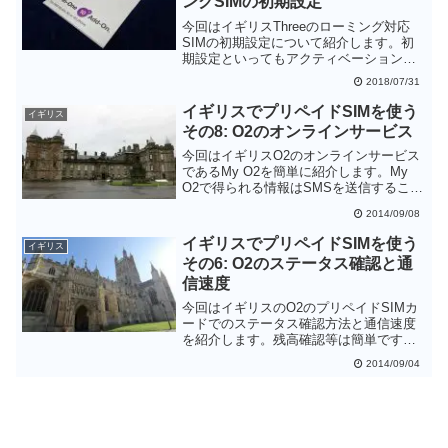
ングSIMの初期設定
お勧めです。
今回はイギリスThreeのローミング対応
SIMの初期設定について紹介します。初
期設定といってもアクティベーションは
電源を入れるだけなので、実際にはAPN
2018/07/31
の設定をするだけです。プリペイドSIM
カードに慣れていない方もこれならば簡
イギリスでプリペイドSIMを使う
イギリス
単に使えるのではないかと思います。
その8: O2のオンラインサービス
今回はイギリスO2のオンラインサービス
であるMy O2を簡単に紹介します。My
O2で得られる情報はSMSを送信すること
でも得ることができますが、SMSの番号
2014/09/08
や送るべきテキストを忘れてしまった場
合はMy O2を利用するとよいと思いま
イギリスでプリペイドSIMを使う
イギリス
す。
その6: O2のステータス確認と通
信速度
今回はイギリスのO2のプリペイドSIMカ
ードでのステータス確認方法と通信速度
を紹介します。残高確認等は簡単です
し、何よりもメッセージが英語なので理
2014/09/04
解でしやすいのが助かります(イギリスの
プリペイドSIMカードなので当然です
が)。