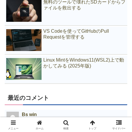
無料のツールで壊れたSDカードからフ
ァイルを救出する
VS Codeを使ってGitHubのPull
Requestを管理する
Linux MintをWindows11(WSL2)上で動
かしてみる (2025年版)
最近のコメント
Bs win
2026/07/07
メニュー
ホーム
検索
トップ
サイドバー
興味深い内容でした！Teclast Tbook 10 Sに日本語Windowsを