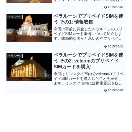
だけと大変簡単なものなので、プリペイ
2015/08/04
ドSIMカードに慣れていない方も問題な
くできるものと思います。
ベラルーシでプリペイドSIMを使
ベラルーシ
う その1: 情報取集
今回は事前に調査したベラルーシのプリ
ペイドSIMカード事情について紹介しま
す。閉鎖的な国かと思いきやプリペイド
SIMカードは簡単に入手可能なようで
2015/07/31
す。短期旅行者してはアクティベート時
に1GBのインターネットパッケージが有
ベラルーシでプリペイドSIMを使
ベラルーシ
効になるvelcomのほうが都合がよさそう
う その2: velcomのプリペイド
です。
SIMカードを購入!
今回はミンスクの市内でvelcomのプリペ
イドSIMカードを購入したことを紹介し
ます。ミンスク市内には携帯電話を扱う
小さいショップはたくさんありますが、
2015/08/02
プリペイドSIMカードを購入するときは
velcomの直営ショップに行った方が無難
そうです。