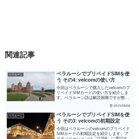
関連記事
ベラルーシでプリペイドSIMを使
ベラルーシ
う その4: velcomの使い方
今回はベラルーシで購入したvelcomのプ
リペイドSIMカードの使い方を紹介しま
す。ベラルーシ語は解読困難ですが数値
から内容何とか理解できると思います。
2015/08/06
旅行者が使う限りではベラルーシ語が理
解できなくても大丈夫そうです。
ベラルーシでプリペイドSIMを使
ベラルーシ
う その3: velcomの初期設定
今回はベラルーシのvelcomのプリペイド
SIMカードの初期設定を紹介します。ア
クティベーションは「*125#」に電話する