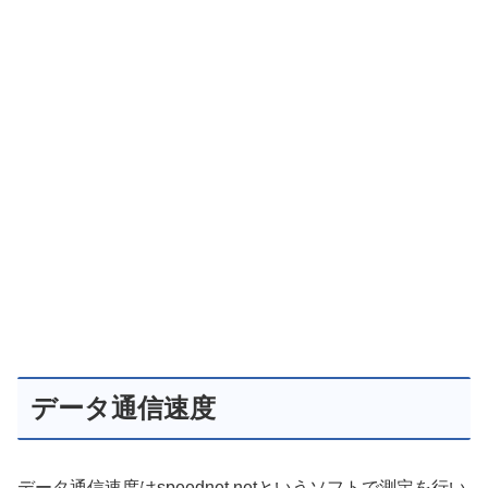
データ通信速度
データ通信速度はspeednet.netというソフトで測定を行い