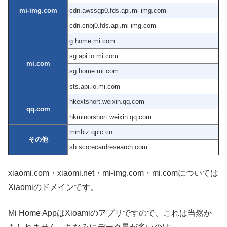
mi-img.com
cdn.awssgp0.fds.api.mi-img.com
cdn.cnbj0.fds.api.mi-img.com
g.home.mi.com
sg.api.io.mi.com
mi.com
sg.home.mi.com
sts.api.io.mi.com
hkextshort.weixin.qq.com
qq.com
hkminorshort.weixin.qq.com
mmbiz.qpic.cn
その他
sb.scorecardresearch.com
xiaomi.com・xiaomi.net・mi-img.com・mi.comについては
Xiaomiのドメインです。
Mi Home AppはXioamiのアプリですので、これは当然か