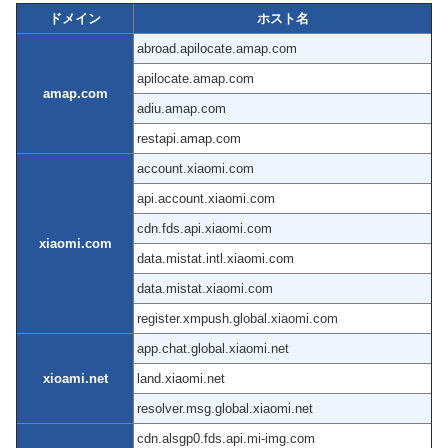
ドメイン
ホスト名
abroad.apilocate.amap.com
apilocate.amap.com
amap.com
adiu.amap.com
restapi.amap.com
account.xiaomi.com
api.account.xiaomi.com
cdn.fds.api.xiaomi.com
xiaomi.com
data.mistat.intl.xiaomi.com
data.mistat.xiaomi.com
register.xmpush.global.xiaomi.com
app.chat.global.xiaomi.net
xioami.net
land.xiaomi.net
resolver.msg.global.xiaomi.net
cdn.alsgp0.fds.api.mi-img.com