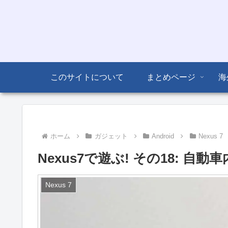
このサイトについて
まとめページ
海
ホーム
ガジェット
Android
Nexus 7
Nexus7で遊ぶ! その18: 自
Nexus 7