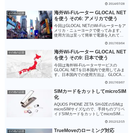
うにしす。以前は「メールアドレスの入
2014/07/28
れ替え」＆「iMoNiの利用」というトリッ
キーな方法を使っていたので、クラウド
海外Wi-Fiルーター GLOCAL NET
その他の話題
化によってかなりシンプルになったと思
を使う その6: アメリカで使う
います。
今回はGLOCAL NETのWi-Fiルーターをア
メリカ・ニューヨークで使ってみます。
使用方法は至って簡単で電源を入れてス
マホからWi-Fiで接続するだけです。ネッ
2017/03/04
トワークもLTEを使うことができ、スト
レスなくアメリカでスマホを使うことが
海外Wi-Fiルーター GLOCAL NET
その他の話題
できました。
を使う その9: 日本で使う
今回は海外Wi-Fiルーターサービスの
GLOCAL NETを日本国内で使用してみま
す。日本国内での使用方法は、GLOCAL
NETのサービスを利用する方法と、格安
2017/03/07
SIMを使用する方法の２つがあります。
自分の使用パターンに応じて最適な法を
SIMカードをカットしてmicroSIM
その他の話題
利用したいところです。
化
AQUOS PHONE ZETA SH-02EのSIMは
microSIMサイズなので、手持ちのプリペ
イドSIMカードをカットしてmicroSIMサ
イズに変換します。SIMカッターがあれ
2012/12/15
ば割と簡単です。
TrueMoveのローミング対応
その他の話題