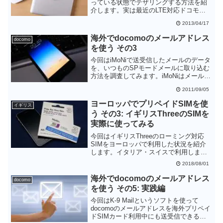
っている状態でテザリングする方法を紹
介します。実は最近のLTE対応ドコモ端
末はテザリングに対応しており、この端
2013/04/17
末なら国内と同様に簡単にテザリングを
することができます。
海外でdocomoのメールアドレス
docomo
を使う その3
今回はiMoNiで送受信したメールのデータ
を、いつものSPモードメールに取り込む
方法を調査してみます。iMoNiはメールの
エクスポートに対応していますが、デー
2011/09/05
タ形式が独自のためSPモードメールに取
り込むのは困難そうです。
ヨーロッパでプリペイドSIMを使
イギリス
う その3: イギリスThreeのSIMを
実際に使ってみる
今回はイギリスThreeのローミング対応
SIMをヨーロッパで利用した状況を紹介
します。イタリア・スイスで利用しまし
たが、3G接続に制限されるものの問題な
2018/08/01
くデータ通信を使うことができました。
日本のAmazonで簡単に購入することがで
海外でdocomoのメールアドレス
docomo
きるので、ヨーロッパなどThreeが対応し
を使う その5: 実践編
ている国に旅行する方にはお勧めできる
SIMカードです
今回はK-9 Mailというソフトを使って
docomoのメールアドレスを海外プリペイ
ドSIMカード利用中にも送受信できるよ