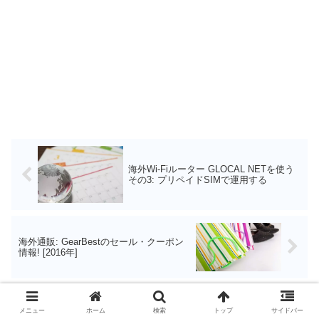
海外Wi-Fiルーター GLOCAL NETを使う
その3: プリペイドSIMで運用する
海外通販: GearBestのセール・クーポン
情報! [2016年]
コメント
メニュー
ホーム
検索
トップ
サイドバー