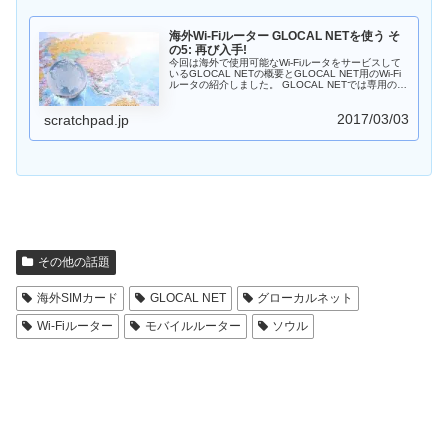
海外Wi-Fiルーター GLOCAL NETを使う そ
の5: 再び入手!
今回は海外で使用可能なWi-Fiルータをサービスして
いるGLOCAL NETの概要とGLOCAL NET用のWi-Fi
ルータの紹介しました。 GLOCAL NETでは専用の
Wi-Fiルーターを買い取って使う仕組みとなっていま
す。このWi-Fiルーターは日本のプラチナバンドLTEを
2017/03/03
含む各種周波数に対応していたり、マイクロSIMを2
scratchpad.jp
枚させるようになっていたりなど、様々な使い方がで
きるようになっています。
その他の話題
海外SIMカード
GLOCAL NET
グローカルネット
Wi-Fiルーター
モバイルルーター
ソウル