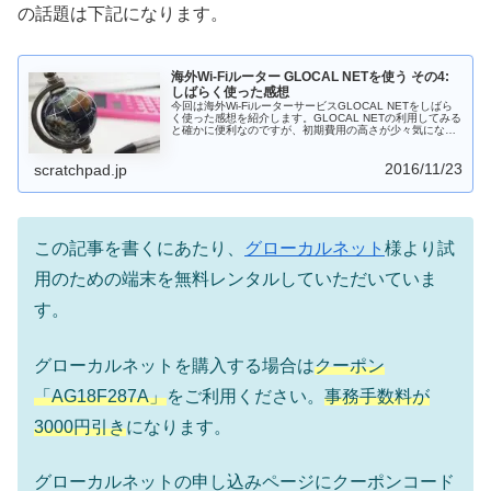
の話題は下記になります。
海外Wi-Fiルーター GLOCAL NETを使う その4:
しばらく使った感想
今回は海外Wi-FiルーターサービスGLOCAL NETをしばら
く使った感想を紹介します。GLOCAL NETの利用してみる
と確かに便利なのですが、初期費用の高さが少々気になり
ました。GLOCAL NETをお得に使いこなすには、日本国内
でもGLOCAL NETを活用する必要がありそうです。
2016/11/23
scratchpad.jp
この記事を書くにあたり、
グローカルネット
様より試
用のための端末を無料レンタルしていただいていま
す。
グローカルネットを購入する場合は
クーポン
「AG18F287A」
をご利用ください。
事務手数料が
3000円引き
になります。
グローカルネットの申し込みページにクーポンコード