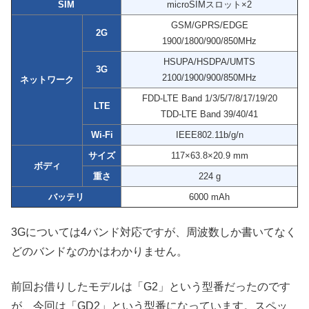
SIM
microSIMスロット×2
GSM/GPRS/EDGE
2G
1900/1800/900/850MHz
HSUPA/HSDPA/UMTS
3G
2100/1900/900/850MHz
ネットワーク
FDD-LTE Band 1/3/5/7/8/17/19/20
LTE
TDD-LTE Band 39/40/41
Wi-Fi
IEEE802.11b/g/n
サイズ
117×63.8×20.9 mm
ボディ
重さ
224 g
バッテリ
6000 mAh
3Gについては4バンド対応ですが、周波数しか書いてなく
どのバンドなのかはわかりません。
前回お借りしたモデルは「G2」という型番だったのです
が、今回は「GD2」という型番になっています。スペッ