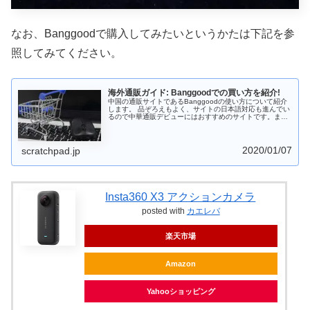
なお、Banggoodで購入してみたいというかたは下記を参
照してみてください。
海外通販ガイド: Banggoodでの買い方を紹介!
中国の通販サイトであるBanggoodの使い方について紹介
します。 品ぞろえもよく、サイトの日本語対応も進んでい
るので中華通販デビューにはおすすめのサイトです。また
支払はPayPal以外にコンビニも使えるのがうれしいところ
です。 中華スマホ・中華タブレットを購入する際には
Banggoodも選択肢に入れておくとよいでしょう。
2020/01/07
scratchpad.jp
Insta360 X3 アクションカメラ
posted with
カエレバ
楽天市場
Amazon
Yahooショッピング