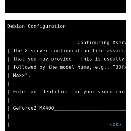
Debian Configuration

----------------------| Configuring Xserve
| The X server configuration file associat
| that you may provide.  This is usually t
| followed by the model name, e.g., "3Dfx 
| Maxx".                                  
|                                         
| Enter an identifier for your video card.
|                                         
| GeForce2 MX400
_____
_____
_____
_____
_____
_
|                                         
|                                  
<
ok
>