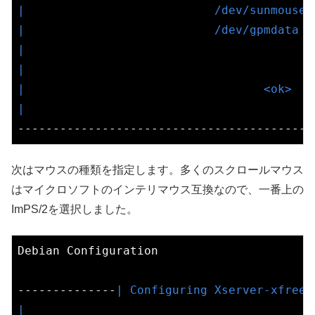
|                           /dev/sunmouse 
|                           /dev/gpmdata  
|                                         
|                                         
|                                  <ok>   
|                                         
次はマウスの種類を指定します。多くのスクロールマウス
はマイクロソフトのインテリマウス互換なので、一番上の
ImPS/2を選択しました。
Debian Configuration

--------------
| Configuring Xserver-xfree8
|                                         