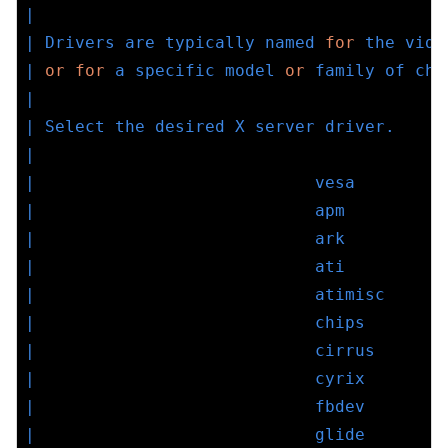
|                                         
| Drivers are typically named 
for
 the vide
| 
or
for
 a specific model 
or
 family of chi
|                                         
| Select the desired X server driver.     
|                                         
|                            vesa         
|                            apm          
|                            ark          
|                            ati          
|                            atimisc      
|                            chips        
|                            cirrus       
|                            cyrix        
|                            fbdev        
|                            glide        