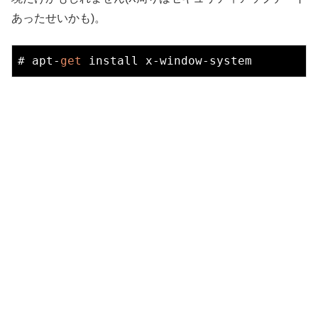
あったせいかも)。
# apt-
get
 install x-
window