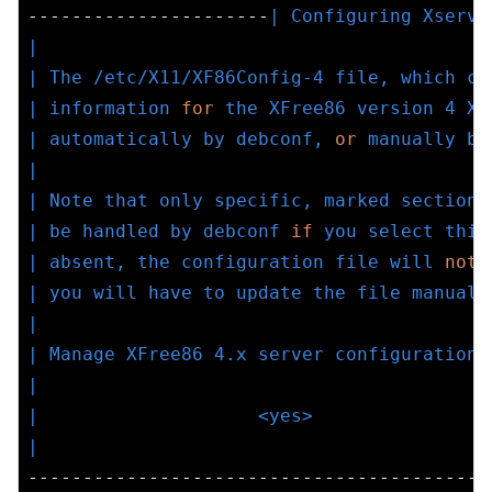
----------------------
| Configuring Xserve
|                                         
| The /etc/X11/XF86Config-4 file, which co
| information 
for
 the XFree86 version 4 X 
| automatically by debconf, 
or
 manually by
|                                         
| Note that only specific, marked sections
| be handled by debconf 
if
 you select this
| absent, the configuration file will 
not
 
| you will have to update the file manuall
|                                         
| Manage XFree86 4.x server configuration 
|                                         
|                    <yes>                
|                                         