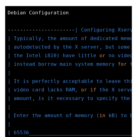
Debian Configuration

----------------------
| Configuring Xserve
| Typically, the amount of dedicated memor
| autodetected by the X server, but some i
| the Intel i810) have little 
or
 no video 
| instead borrow main system memory 
for
 th
|                                         
| It is perfectly acceptable to leave this
| video card lacks RAM, 
or
if
 the X server
| amount, is it necessary to specify the a
|                                         
| Enter the amount of memory (
in
 kB) to be
|                                         
| 65536___________________________________