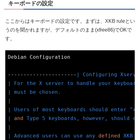
キーボードの設定
ここからはキーボードの設定です。まずは、XKB ruleとい
うのを聞かれますが、デフォルトのまま(xfree86)でOKで
す。
Debian Configuration

----------------------
| Configuring Xserve
| For the X server to handle your keyboard
| must be chosen.                         
|                                         
| Users of most keyboards should enter "xf
| 
and
 Type 5 keyboards, however, should en
|                                         
| Advanced users can use any 
defined
 XKB r