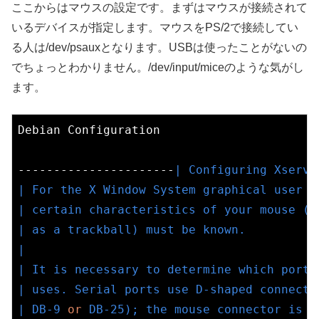
ここからはマウスの設定です。まずはマウスが接続されて
いるデバイスが指定します。マウスをPS/2で接続してい
る人は/dev/psauxとなります。USBは使ったことがないの
でちょっとわかりません。/dev/input/miceのような気がし
ます。
Debian Configuration

----------------------
| Configuring Xserve
| For the X Window System graphical user i
| certain characteristics of your mouse (
o
| as a trackball) must be known.          
|                                         
| It is necessary to determine which port 
| uses. Serial ports use D-shaped connecto
| DB-9 
or
 DB-25); the mouse connector is f