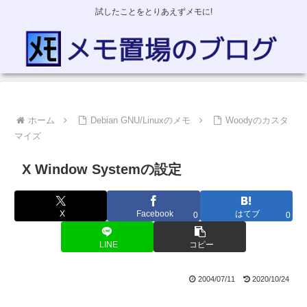
試したことをとりあえずメモに!
ホーム
Debian GNU/Linuxのメモ
Woodyのカスタ
マイズ
X Window Systemの設定
X
Facebook
はてブ
0
0
LINE
コピー
2004/07/11
2020/10/24