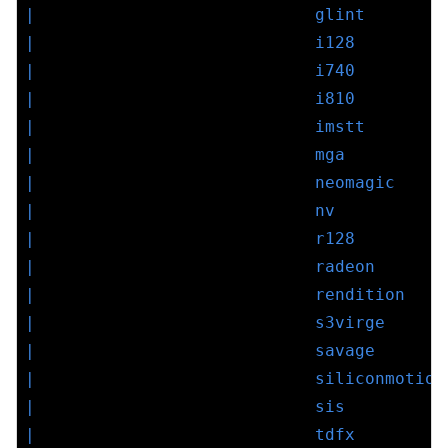
|                            glint        
|                            i128         
|                            i740         
|                            i810         
|                            imstt        
|                            mga          
|                            neomagic     
|                            nv           
|                            r128         
|                            radeon       
|                            rendition    
|                            s3virge      
|                            savage       
|                            siliconmotion
|                            sis          
|                            tdfx         