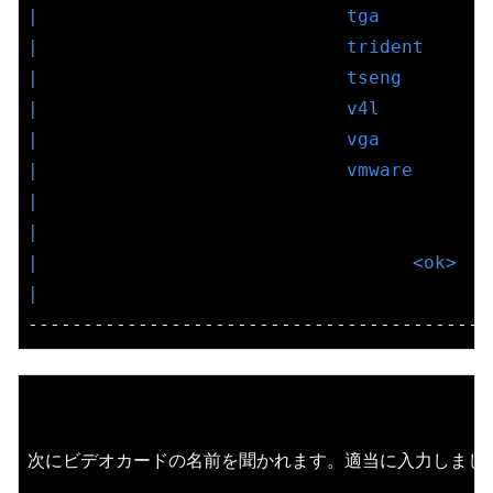
|                            tga          
|                            trident      
|                            tseng        
|                            v4l          
|                            vga          
|                            vmware       
|                                         
|                                         
|                                  <ok>   
|                                         