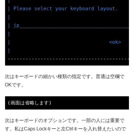
|                                         
| Please select your keyboard layout.     
|                                         
| jp______________________________________
|                                         
|                                 <ok>    
|                                         
次はキーボードの細かい種類の指定です。普通は空欄で
OKです。
次はキーボードのオプションです。一部の人には重要で
す。私はCaps Lockキーと左Ctrlキーを入れ替えたいので