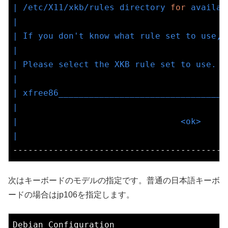
| /etc/X11/xkb/rules directory 
for
 availab
|                                         
| If you don't know what rule set to use, 
|                                         
| Please select the XKB rule set to use.  
|                                         
| xfree86_________________________________
|                                         
|                                <ok>     
|                                         
次はキーボードのモデルの指定です。普通の日本語キーボ
ードの場合はjp106を指定します。
Debian Configuration
