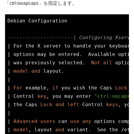
「ctrl:swapcaps」を指定します。
Debian Configuration

----------------------| Configuring Xserve
| For the X server to handle your keyboard
| options may be entered.  Available optio
| was previously selected.  
Not
all
 option
| 
model
and
 layout.                       
|                                         
| 
For
 example, 
if
 you wish the Caps 
Lock
k
| Control 
key
, you may enter 
"ctrl:nocaps"
| the Caps 
Lock
and
left
 Control 
keys
, you
|                                         
| 
Advanced
users
 can 
use
any
 options compa
| 
model
, layout 
and
 variant.  See the /etc