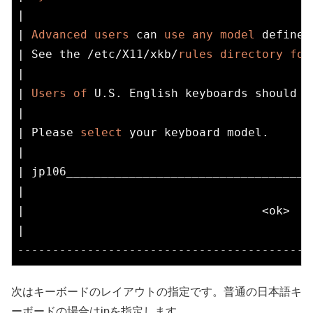
|                                         
| 
Advanced
users
 can 
use
any
model
 defined
| See the /etc/X11/xkb/
rules
directory
for
|                                         
| 
Users
of
 U.S. English keyboards should g
|                                         
| Please 
select
 your keyboard model.      
|                                         
| jp106___________________________________
|                                         
|                                  <ok>   
------------------------------------------
次はキーボードのレイアウトの指定です。普通の日本語キ
ーボードの場合はjpを指定します。