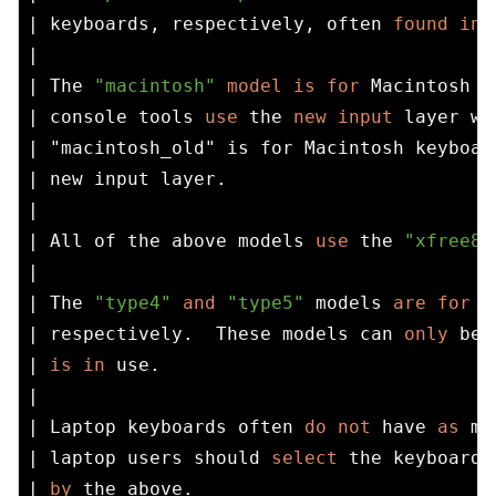
| keyboards, respectively, often 
found
in
 
|                                         
| The 
"macintosh"
model
is
for
 Macintosh k
| console tools 
use
 the 
new
input
 layer wh
| "macintosh_old" is for Macintosh keyboar
| new input layer.                        
|                                         
| All of the above models 
use
 the 
"xfree86
|                                         
| The 
"type4"
and
"type5"
 models 
are
for
 S
| respectively.  These models can 
only
 be 
| 
is
in
 use.                              
|                                         
| Laptop keyboards often 
do
not
 have 
as
 ma
| laptop users should 
select
 the keyboard 
| 
by
 the above.                           