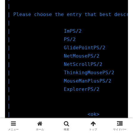
|                                         
| Please choose the entry that best descri
|                                         
|                  ImPS/2                 
|                  PS/2                   
|                  GlidePointPS/2         
|                  NetMousePS/2           
|                  NetScrollPS/2          
|                  ThinkingMousePS/2      
|                  MouseManPlusPS/2       
|                  ExplorerPS/2           
|                                         
|                                         
|                          <ok>           
|                                         
メニュー
ホーム
検索
トップ
サイドバー