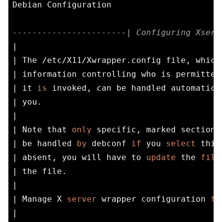
Debian Configuration

-----------------------| Configuring Xserv
|                                         
| The /etc/X11/Xwrapper.config file, which
| information controlling who is permitted
| it 
is
 invoked, can be handled automatica
| you.                                    
|                                         
| Note that 
only
 specific, marked sections
| be handled 
by
 debconf 
if
 you 
select
 this
| absent, you will have to 
update
 the 
file
| the file.                               
|                                         
| Manage X 
server
 wrapper configuration 
fi
|                                         