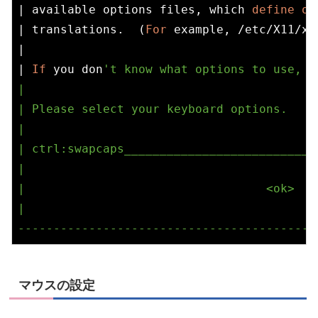
| available options files, which 
define
on
| translations.  (
For
 example, /etc/X11/xk
|                                         
| 
If
 you don
't know what options to use, l
|                                         
| Please select your keyboard options.    
|                                         
| ctrl:swapcaps___________________________
|                                         
|                                  <ok>   
|                                         
マウスの設定