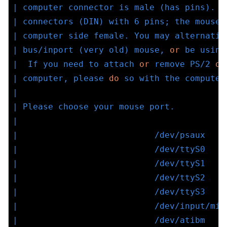
| computer connector is male (has pins).  
| connectors (DIN) with 6 pins; the mouse 
| computer side female. You may alternativ
| bus/inport (very old) mouse, 
or
 be using
|  If you need to attach 
or
 remove PS/2 
or
| computer, please 
do
 so with the computer
|                                         
| Please choose your mouse port.          
|                                         
|                           /dev/psaux    
|                           /dev/ttyS0    
|                           /dev/ttyS1    
|                           /dev/ttyS2    
|                           /dev/ttyS3    
|                           /dev/input/mic
|                           /dev/atibm    