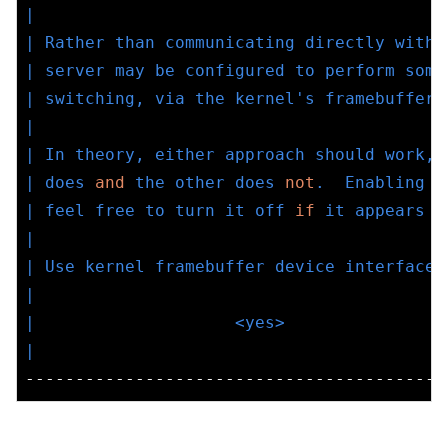
|                                         
| Rather than communicating directly with 
| server may be configured to perform some
| switching, via the kernel's framebuffer 
|                                         
| In theory, either approach should work, 
| does 
and
 the other does 
not
.  Enabling t
| feel free to turn it off 
if
 it appears t
|                                         
| Use kernel framebuffer device interface?
|                                         
|                    <yes>                
|                                         