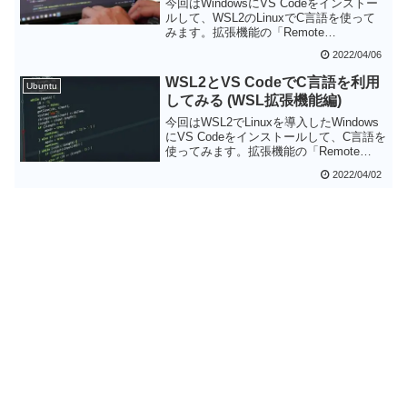
今回はWindowsにVS Codeをインストー
ルして、WSL2のLinuxでC言語を使って
みます。拡張機能の「Remote
Development」と「Remote - SSH」を使
2022/04/06
用すると、WSL2のLinuxとSSHで接続で
きるようにしておけば、シームレスにC言
WSL2とVS CodeでC言語を利用
Ubuntu
語プログラムのコーディング・コンパイ
してみる (WSL拡張機能編)
ル・デバッグをできます。
今回はWSL2でLinuxを導入したWindows
にVS Codeをインストールして、C言語を
使ってみます。拡張機能の「Remote
Development」と「WSL」を使ってVS
2022/04/02
CodeとWSL2を連携させると、Linuxのコ
マンドラインを一切使わずに、LinuxでC
言語のプログラムをコンパイル・デバッ
グできます。かなり開発の敷居が下がる
のではないでしょうか。