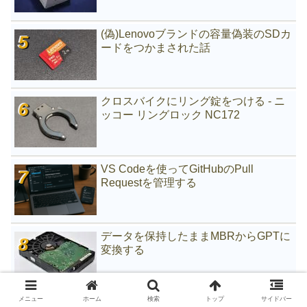
(偽)Lenovoブランドの容量偽装のSDカ
ードをつかまされた話
クロスバイクにリング錠をつける - ニ
ッコー リングロック NC172
VS Codeを使ってGitHubのPull
Requestを管理する
データを保持したままMBRからGPTに
変換する
メニュー
ホーム
検索
トップ
サイドバー
Xiaomi (Mijia) 電子温度・湿度計 Proを