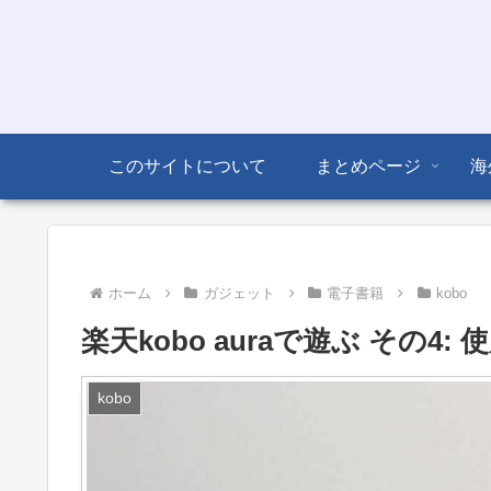
このサイトについて
まとめページ
海
ホーム
ガジェット
電子書籍
kobo
楽天kobo auraで遊ぶ その4: 
kobo