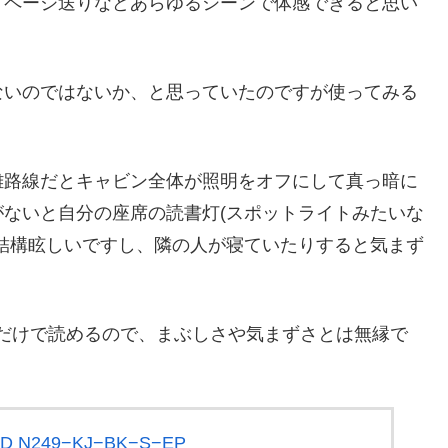
、ページ送りなどあらゆるシーンで体感できると思い
ないのではないか、と思っていたのですが使ってみる
離路線だとキャビン全体が照明をオフにして真っ暗に
ないと自分の座席の読書灯(スポットライトみたいな
結構眩しいですし、隣の人が寝ていたりすると気まず
付けるだけで読めるので、まぶしさや気まずさとは無縁で
。
D N249−KJ−BK−S−EP