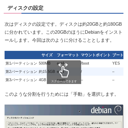
ディスクの設定
次はディスクの設定です。ディスクは約20GBと約180GB
に分かれています。この20GBのほうにDebianをインスト
ールします。今回は次のように分けることとします。
サイズ
フォーマット
マウントポイント
ブート
第1パーティション
500MB
ext4
/boot
YES
第2パーティション
約15.5GB
ext4
/
–
第3パーティション
4GB
swap
–
–
スクロールできます
このような分割を行うためには「手動」を選択します。