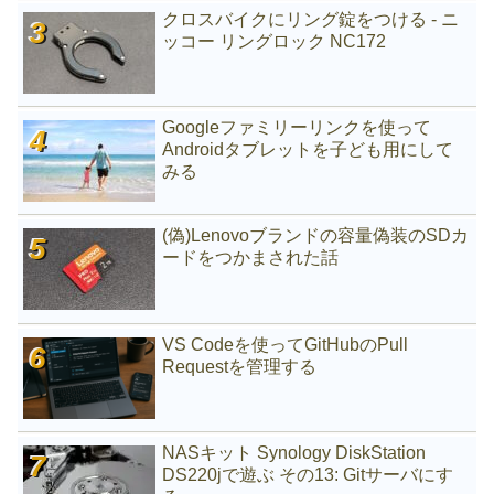
クロスバイクにリング錠をつける - ニ
ッコー リングロック NC172
Googleファミリーリンクを使って
Androidタブレットを子ども用にして
みる
(偽)Lenovoブランドの容量偽装のSDカ
ードをつかまされた話
VS Codeを使ってGitHubのPull
Requestを管理する
NASキット Synology DiskStation
DS220jで遊ぶ その13: Gitサーバにす