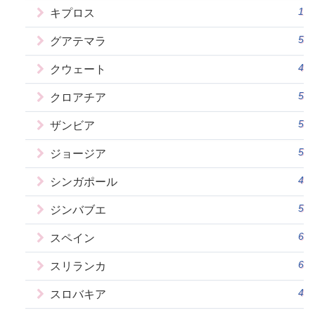
1
キプロス
5
グアテマラ
4
クウェート
5
クロアチア
5
ザンビア
5
ジョージア
4
シンガポール
5
ジンバブエ
6
スペイン
6
スリランカ
4
スロバキア