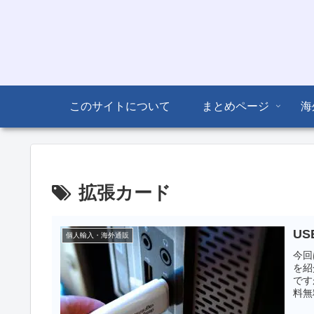
このサイトについて
まとめページ
海
拡張カード
U
個人輸入・海外通販
今回
を紹
です
料無
を個